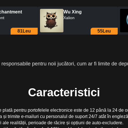
chantment
Wu Xing
ent
Xalion
81Leu
55Leu
ponsabile pentru noii jucători, cum ar fi limite de depune
Caracteristici
ată pentru portofelele electronice este de 12 până la 24 de ore,
ta și trimite e-mailuri cu personalul de suport 24/7 atât în engleză
 ale realității, perioade de răcire și opțiuni de auto-excludere.