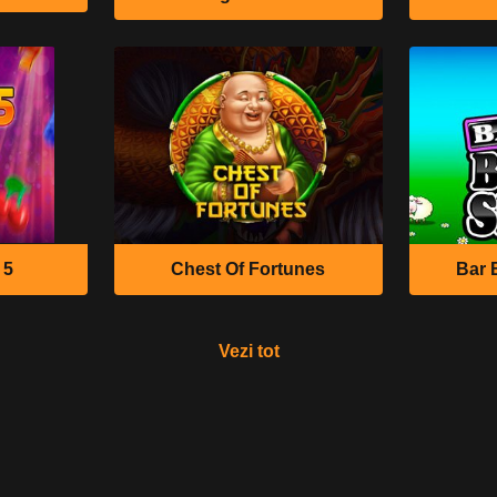
7
Chest Of Fortunes
Bar 
Vezi tot