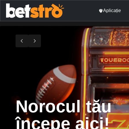
Aplicație
Norocul tău
începe aici!