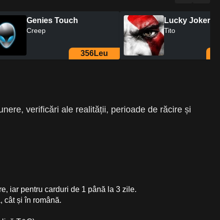
Genies Touch
Lucky Joker 5
Creep
Tito
356Leu
re, verificări ale realității, perioade de răcire și
 iar pentru carduri de 1 până la 3 zile.
, cât și în română.