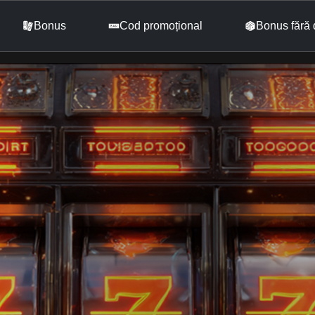
Bonus
Cod promoțional
Bonus fără