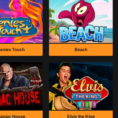
enies Touch
Beach
aniac House
Elvis the King