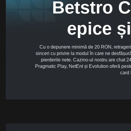
Betstro C
epice ș
Cu o depunere minimă de 20 RON, retragerile 
sinceri cu privire la modul în care ne desfășur
pierderile nete. Cazino-ul nostru are chat 2
Pragmatic Play, NetEnt și Evolution oferă peste
card 