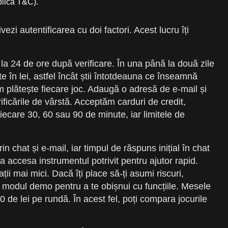
plică T&C).
ivezi autentificarea cu doi factori. Acest lucru îți
la 24 de ore după verificare. În una până la două zile
te în lei, astfel încât știi întotdeauna ce înseamnă
um plătește fiecare joc. Adaugă o adresă de e-mail și
ificările de vârstă. Acceptăm carduri de credit,
fiecare 30, 60 sau 90 de minute, iar limitele de
n chat și e-mail, iar timpul de răspuns inițial în chat
a accesa instrumentul potrivit pentru ajutor rapid.
ții mai mici. Dacă îți place să-ți asumi riscuri,
te modul demo pentru a te obișnui cu funcțiile. Mesele
0 de lei pe rundă. În acest fel, poți compara jocurile