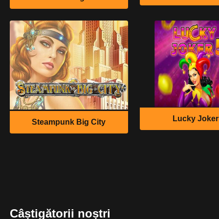
Măsuri de protecție realiste, limite și controale
Sfaturi pentru o experiență mai bună
Rulaj și controlul bonusurilor
Înregistrează-te
Securitate
Plăți
Baccarat 77
Steampunk Big City
La alegerea unui joc
Câștigătorii noștri