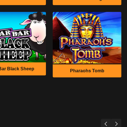
Bar Black Sheep
Pharaohs Tomb